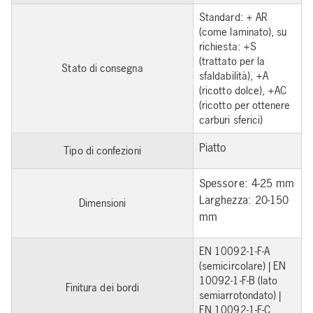
Standard: + AR
(come laminato), su
richiesta: +S
(trattato per la
Stato di consegna
sfaldabilità), +A
(ricotto dolce), +AC
(ricotto per ottenere
carburi sferici)
Piatto
Tipo di confezioni
Spessore: 4-25 mm
Larghezza: 20-150
Dimensioni
mm
EN 10092-1-F-A
(semicircolare) | EN
10092-1-F-B (lato
Finitura dei bordi
semiarrotondato) |
EN 10092-1-F-C