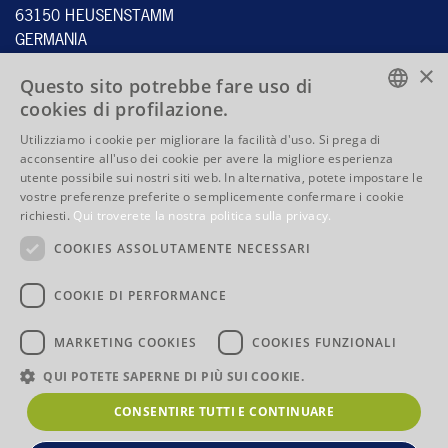
63150 HEUSENSTAMM
GERMANIA
×
Questo sito potrebbe fare uso di
cookies di profilazione.
Tel.:
+49 6104 4059 - 60
ENGLISH
Fax: +49 6104 4059 - 70
Utilizziamo i cookie per migliorare la facilità d'uso. Si prega di
acconsentire all'uso dei cookie per avere la migliore esperienza
info@stahlbecker.de
ENGLISH
utente possibile sui nostri siti web. In alternativa, potete impostare le
vostre preferenze preferite o semplicemente confermare i cookie
FRENCH
QUICKLINKS
richiesti.
Qui troverete la nostra politica sulla privacy.
ITALIAN
Prodotti
Competenze
COOKIES ASSOLUTAMENTE NECESSARI
La Società
Indirizzo e indicazioni per
raggiungerci
COOKIE DI PERFORMANCE
Nota legale
I termini e le condizioni
Informativa sulla privacy
MARKETING COOKIES
COOKIES FUNZIONALI
QUI POTETE SAPERNE DI PIÙ SUI COOKIE.
CONSENTIRE TUTTI E CONTINUARE
© 2026