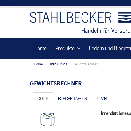
Home
Produkte
Federn und Biegetei
Home
Hilfen & Infos
Gewichtsrechner
GEWICHTSRECHNER
COILS
BLECHE|TAFELN
DRAHT
Innendurchmess