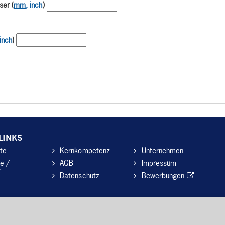
er (
mm
, inch
)
 inch
)
LINKS
te
Kernkompetenz
Unternehmen
e /
AGB
Impressum
t
Datenschutz
Bewerbungen