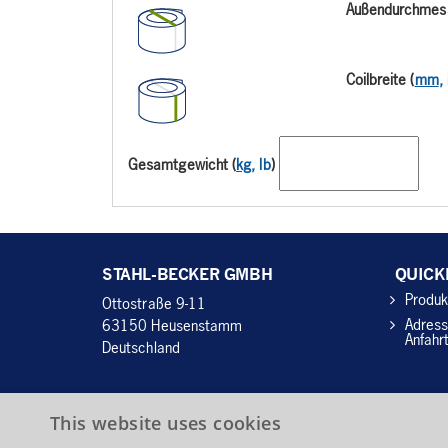
Außendurchmess
Coilbreite (
mm
,
Gesamtgewicht (
kg
, lb
)
STAHL-BECKER GMBH
QUICK
Produk
Ottostraße 9-11
Adress
63150 H
eusenstamm
Anfahr
D
eutschland
Tel.:
+49 6104 4059 - 60
This website uses cookies
Fax: +49 6104 4059 - 70