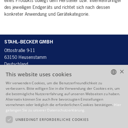
eines Produkts obliegt dem Hersteller bzw. Inverkehrbringer
des jeweiligen Endgeräts und richtet sich nach dessen
konkreter Anwendung und Gerätekategorie.
STAHL-BECKER GMBH
Ottostraße 9-11
63150 H
eusenstamm
D
eutschland
×
This website uses cookies
Wir verwenden Cookies, um die Benutzerfreundlichkeit zu
Tel.:
+49 6104 4059 - 60
ENGLISH
verbessern. Bitte willigen Sie in die Verwendung der Cookies ein, um
Fax: +49 6104 4059 - 70
die bestmögliche Nutzererfahrung auf unseren Webseiten zu haben.
ENGLISH
info@stahlbecker.de
Alternativ können Sie auch Ihre bevorzugten Einstellungen
vornehmen oder lediglich die erforderlichen Cookies bestätigen.
Hier
FRENCH
gelangen Sie zu unserer Datenschutzerklärung.
QUICKLINKS
ITALIAN
UNBEDINGT ERFORDERLICHE COOKIES
Produkte
Kernkompetenz