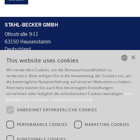
STAHL-BECKER GMBH
Ottostraße 9-11
63150 H
eusenstamm
D
eutschland
×
This website uses cookies
Wir verwenden Cookies, um die Benutzerfreundlichkeit zu
Tel.:
+49 6104 4059 - 60
ENGLISH
verbessern. Bitte willigen Sie in die Verwendung der Cookies ein, um
Fax: +49 6104 4059 - 70
die bestmögliche Nutzererfahrung auf unseren Webseiten zu haben.
ENGLISH
info@stahlbecker.de
Alternativ können Sie auch Ihre bevorzugten Einstellungen
vornehmen oder lediglich die erforderlichen Cookies bestätigen.
Hier
FRENCH
gelangen Sie zu unserer Datenschutzerklärung.
QUICKLINKS
ITALIAN
UNBEDINGT ERFORDERLICHE COOKIES
Produkte
Kernkompetenz
Unternehmen
Adresse / Anfahrt
PERFORMANCE COOKIES
MARKETING COOKIES
AGB
Impressum
Datenschutz
Bewerbungen
FUNKTIONALE COOKIES