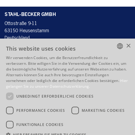
STAHL-BECKER GMBH
Ottostraße 9-11
63150 H
eusenstamm
D
eutschland
×
This website uses cookies
Wir verwenden Cookies, um die Benutzerfreundlichkeit zu
Tel.:
+49 6104 4059 - 60
ENGLISH
verbessern. Bitte willigen Sie in die Verwendung der Cookies ein, um
Fax: +49 6104 4059 - 70
die bestmögliche Nutzererfahrung auf unseren Webseiten zu haben.
ENGLISH
info@stahlbecker.de
Alternativ können Sie auch Ihre bevorzugten Einstellungen
vornehmen oder lediglich die erforderlichen Cookies bestätigen.
Hier
FRENCH
gelangen Sie zu unserer Datenschutzerklärung.
QUICKLINKS
ITALIAN
UNBEDINGT ERFORDERLICHE COOKIES
Produkte
Kernkompetenz
Unternehmen
Adresse / Anfahrt
PERFORMANCE COOKIES
MARKETING COOKIES
AGB
Impressum
Datenschutz
Bewerbungen
FUNKTIONALE COOKIES
HIER ERFAHREN SIE MEHR ZU COOKIES.