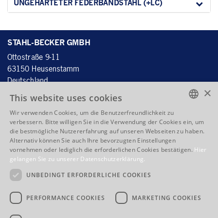
UNGEHÄRTETER FEDERBANDSTAHL (+LC)
STAHL-BECKER GMBH
Ottostraße 9-11
63150 H
eusenstamm
D
eutschland
×
This website uses cookies
Wir verwenden Cookies, um die Benutzerfreundlichkeit zu
Tel.:
+49 6104 4059 - 60
ENGLISH
verbessern. Bitte willigen Sie in die Verwendung der Cookies ein, um
Fax: +49 6104 4059 - 70
die bestmögliche Nutzererfahrung auf unseren Webseiten zu haben.
ENGLISH
info@stahlbecker.de
Alternativ können Sie auch Ihre bevorzugten Einstellungen
vornehmen oder lediglich die erforderlichen Cookies bestätigen.
Hier
FRENCH
gelangen Sie zu unserer Datenschutzerklärung.
QUICKLINKS
ITALIAN
UNBEDINGT ERFORDERLICHE COOKIES
Produkte
Kernkompetenz
Unternehmen
Adresse / Anfahrt
PERFORMANCE COOKIES
MARKETING COOKIES
AGB
Impressum
Datenschutz
Bewerbungen