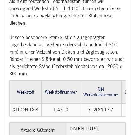
Als nicht rostenden Federbandstahl führen wir
vorwiegend Werkstoff-Nr. 1.4310. Sie erhalten diesen
im Ring oder abgelängt in gerichteten Stäben bzw.
Blechen.
Unsere besondere Stärke ist ein ausgeprägter
Lagerbestand an breitem Federstahlband (meist 300
mm) in einer Vielzahl von Dicken und Zugfestigkeiten.
Bänder in einer Stärke ab 0,50 mm bevorraten wir auch
als gerichtete Stäbe (Federstahlbleche) von ca. 2000 x
300 mm.
DIN
Werkstoff
Werkstoffnummer
Beze
Werkstoffkurzname
(A
X10CrNi18-8
1.4310
X12CrNi17-7
3
DIN EN 10151
Aktuelle Gütenorm